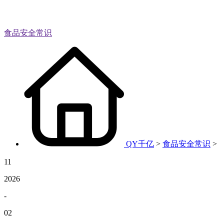
食品安全常识
QY千亿
>
食品安全常识
>
11
2026
-
02