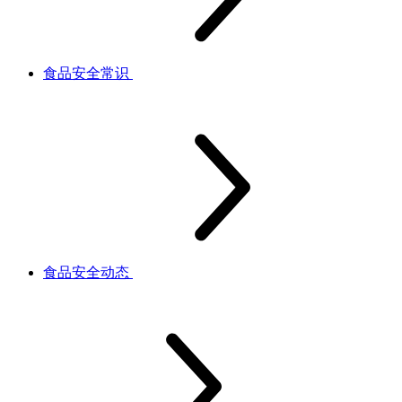
食品安全常识
食品安全动态