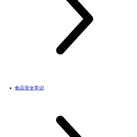
食品安全常识