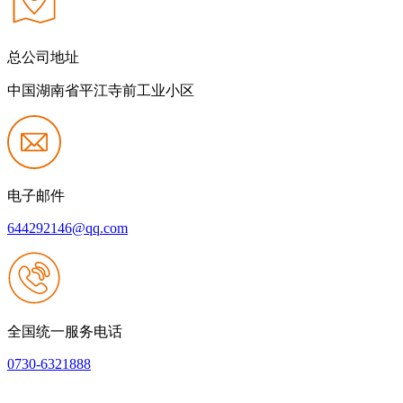
总公司地址
中国湖南省平江寺前工业小区
电子邮件
644292146@qq.com
全国统一服务电话
0730-6321888
网站建设：QY千亿
|
网站地图
本网站支持IPV6