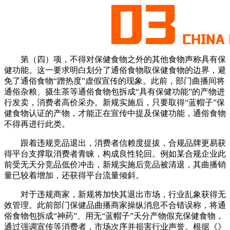
第（四）项，不得对保健食物之外的其他食物声称具有保
健功能。这一要求明白划分了通俗食物取保健食物的边界，避
免了通俗食物“蹭热度”虚假宣传的现象。此前，部门曲播间将
通俗杂粮、摄生茶等通俗食物包拆成“具有保健功能”的产物进
行发卖，消费者高价采办。新规实施后，只要取得“蓝帽子”保
健食物认证的产物，才能正在宣传中提及保健功能，通俗食物
不得再进行此类。
跟着违规竞品退出，消费者信赖度提拔，合规品牌更易获
得平台支撑取消费者青睐，构成良性轮回。例如某合规企业此
前受无天分竞品低价冲击，新规实施后竞品被清退，其曲播销
量已较着增加，还获得平台流量倾斜。
对于违规商家，新规将加快其退出市场，行业乱象获得无
效管理。此前部门保健品曲播商家操纵消息不合错误称，将通
俗食物包拆成“神药”、用无“蓝帽子”天分产物假充保健食物，
通过强调宣传等消费者，市场次序并损害行业声誉。根据《》