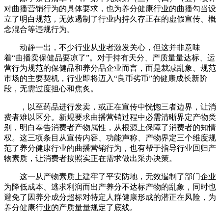
对曲播营销行为的具体要求，也为养分健康行业的曲播勾当设
立了明白规范，无效遏制了行业内持久存正在的虚假宣传、概
念混合等违规行为。
动静一出，不少行业从业者激发关心，但这并非意味
着“曲播卖保健品要凉了”。对于持有天分、产质量量达标、运
营行为规范的保健品和养分品企业而言，而是裁减乱象、规范
市场的主要契机，行业即将迈入“良币劣币”的健康成长新阶
段，无需过度担心和焦炙。
，以至药品进行发卖，或正在宣传中恍惚三者边界，让消
费者难以区分。新规要求曲播营销过程中必需清晰界定产物类
别，明白奉告消费者产物属性，从根源上保障了消费者的知情
权。这三项条目从宣传内容、功能声称、产物界定三个维度规
范了养分健康行业的曲播营销行为，也有帮于指导行业回归产
物素质，让消费者按照实正在需求做出采办决策。
这一从产物素质上建牢了平安防地，无效遏制了部门企业
为降低成本、逃求利润而出产养分不达标产物的乱象，同时也
避免了因养分成分超标对特定人群健康形成的潜正在风险，为
养分健康行业的产质量量规定了底线。