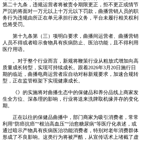
第二十九条，违规运营者将被责令期限更正，拒不更正或情节
严沉的将面对一万元以上十万元以下罚款，曲播营销人员的职
务行为违规由所正在单元承担行政义务，平台未履行相关权利
也将受罚。
第十九条第（三）项明白要求，曲播间运营者、曲播营销
人员不得或者暗示食物具有疾病防止、医治功能，且不得利用
医疗用语。
。对于整个行业而言，新规将鞭策行业从粗放式增加向高
质量成长转型，实现可持续成长。跟着2026年3月20日施行日
期的临近，曲播电商运营者应自动对标新规要求，加速合规转
型，正在监管框架下实现健康成长。
《》的实施将对曲播生态中的保健品和养分品线上商家发
生全方位、深条理的影响，行业将送来洗牌取机缘并存的变化
期。
正在以往的保健品曲播中，部门商家为吸引消费者，常常
利用“防癌抗癌”“根治高血压”“治愈糖尿病”等医疗化表述，或
通过暗示产物具有疾病医治功能消费者，特别对老年消费群体
形成了不良影响。这类行为将被严酷，从宣传话术上堵截了虚