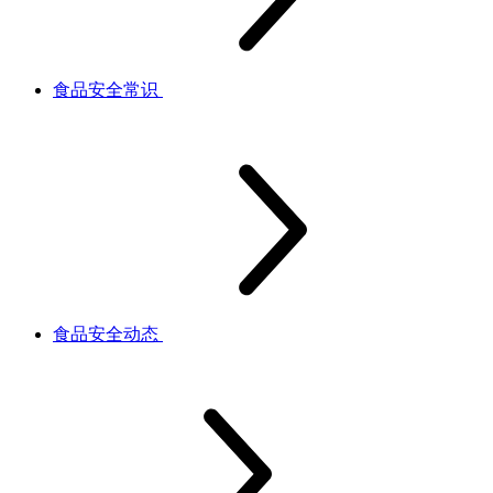
食品安全常识
食品安全动态