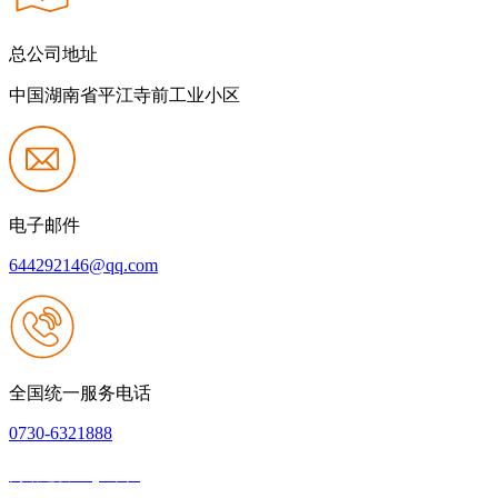
总公司地址
中国湖南省平江寺前工业小区
电子邮件
644292146@qq.com
全国统一服务电话
0730-6321888
网站建设：QY千亿
|
网站地图
本网站支持IPV6