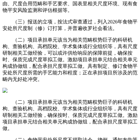
由、尺度合用范畴和手艺要求、国表里相关尺度环境、现有食
物平安风险监测和评估根据等。
（三）报送的立项，按法式审查通过，列入2026年食物平
安处所尺度制（修）订打算，并普遍收罗社会看法。
（二）项目承担单元该当为相关范畴权势巨子的科研机
构、查验机构、高档院校、学术集体或行业组织等，具有尺度
研制相关工做经验，可以或许供给响应的保障前提，确保按
时、保质完成尺度草拟工做。激励项目承担单元结合相关单元
构成协做组，配合承担尺度草拟工做。具有制定、修订食物平
安处所尺度所需的手艺能力和程度；正在承担项目所涉及的范
畴内无好处冲突。
（二）项目承担单元该当为相关范畴权势巨子的科研机
构、查验机构、高档院校、学术集体或行业组织等，具有尺度
研制相关工做经验，确保按时、保质完成尺度草拟工做。激励
项目承担单元结合相关单元构成协做组，配合承担尺度草拟工
做。
（二）食物平安处所尺度不得取法令、律例、通知布告等