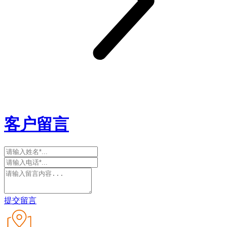
客户留言
提交留言