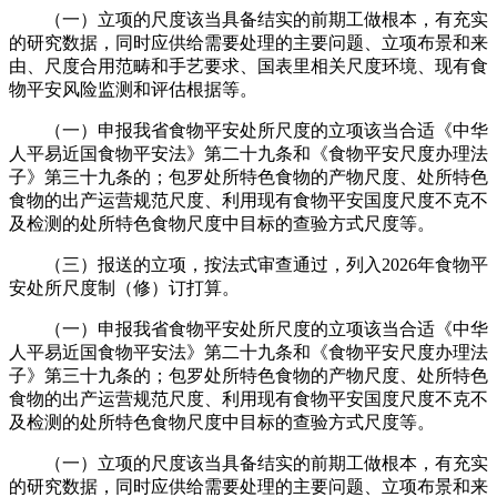
（一）立项的尺度该当具备结实的前期工做根本，有充实
的研究数据，同时应供给需要处理的主要问题、立项布景和来
由、尺度合用范畴和手艺要求、国表里相关尺度环境、现有食
物平安风险监测和评估根据等。
（一）申报我省食物平安处所尺度的立项该当合适《中华
人平易近国食物平安法》第二十九条和《食物平安尺度办理法
子》第三十九条的；包罗处所特色食物的产物尺度、处所特色
食物的出产运营规范尺度、利用现有食物平安国度尺度不克不
及检测的处所特色食物尺度中目标的查验方式尺度等。
（三）报送的立项，按法式审查通过，列入2026年食物平
安处所尺度制（修）订打算。
（一）申报我省食物平安处所尺度的立项该当合适《中华
人平易近国食物平安法》第二十九条和《食物平安尺度办理法
子》第三十九条的；包罗处所特色食物的产物尺度、处所特色
食物的出产运营规范尺度、利用现有食物平安国度尺度不克不
及检测的处所特色食物尺度中目标的查验方式尺度等。
（一）立项的尺度该当具备结实的前期工做根本，有充实
的研究数据，同时应供给需要处理的主要问题、立项布景和来