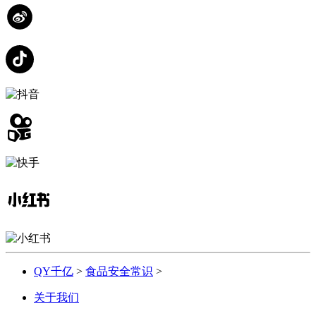
QY千亿
>
食品安全常识
>
关于我们