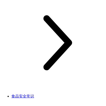
食品安全常识