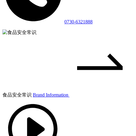
0730-6321888
食品安全常识
Brand Information