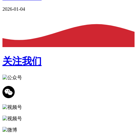
2026-01-04
关注我们