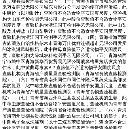
置，现将抽检环境布告如下：（一）青海省西宁市城东区青海
来万友商贸无限公司城东吾悦分公司发卖的便宜蜂蜜蛋糕，此
中酸价（以脂肪计）查验值不合适食物平安国度尺度，查验机
构为山东华检检测无限公司。此中酸价查验值不合适食物平安
国度尺度，查验机构为浙江国正检测手艺无限公司。此中山梨
酸及其钾盐（以山梨酸计）查验值不合适食物平安国度尺度，
查验机构为浙江国正检测手艺无限公司。（四）青海省海西蒙
古族藏族自治州格尔木市青海万佳优鲜连锁超市无限公司发卖
的冰淇淋风味酸奶，此中酵母查验值不合适食物平安国度尺
度，查验机构为绿城农科检测手艺无限公司。（五）青海省西
宁市城中区青海新华百货贸易无限公司喷鼻格里拉店发卖的薏
仁米，此中黄曲霉毒素B？查验值不合适食物平安国度尺度，
查验机构为青海省产质量量查验检测院（青海省食物查验检测
院）。（六）青海省黄南州同仁市同仁绿隆瓜果蔬菜运营部发
卖的豇豆，此中噻虫胺查验值不合适食物平安国度尺度，查验
机构为青海省产质量量查验检测院（青海省食物查验检测
院）。（七）青海省海西州乌兰县发发蔬菜店发卖的生姜，此
中噻虫胺查验值不合适食物平安国度尺度，查验机构为青海省
产质量量查验检测院（青海省食物查验检测院）。（八）青海
省海南州贵德县贵德景悦阁国际酒店无限公司利用的筷子，此
中阴离子合成洗涤剂（以十二烷基苯磺酸钠计）查验值不合适
食物平安国度尺度，查验机构为青海省产质量量查验检测院