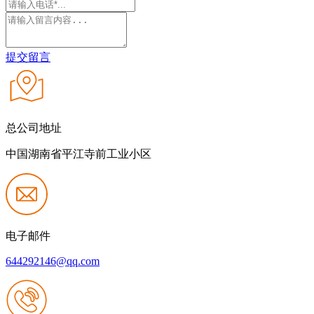
提交留言
总公司地址
中国湖南省平江寺前工业小区
电子邮件
644292146@qq.com