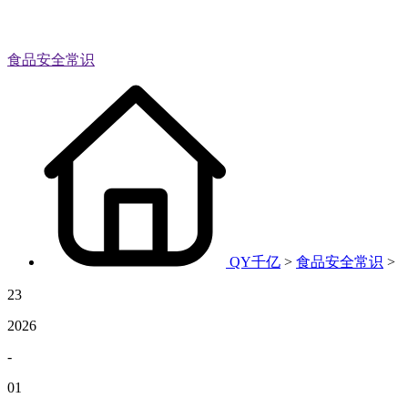
食品安全常识
QY千亿
>
食品安全常识
>
23
2026
-
01