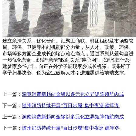
建立亲清关系，优化营商。汇聚工商联、群团组织及市场监管
局、环保、卫健等本能机能部分力量，从人才、政策、环保、
市场等多方面企业成长的堵点难点痛点，通过系列从题勾当进
一步优化营商，织密“亲清”政商关系“连心网”。如“雁归什邡·
建梦家乡”勾当，向正在外学子展现家乡成长机缘，既果断了
学子归巢决心，也为企业破解人才引进难题供给前端支撑。
上一篇：
洞察消费新趋向金锣以多元化立异矩阵领航肉成
下一篇：
随州消防持续开展“百日步履”集中夜巡 建牢冬
上一篇：
洞察消费新趋向金锣以多元化立异矩阵领航肉成
下一篇：
随州消防持续开展“百日步履”集中夜巡 建牢冬