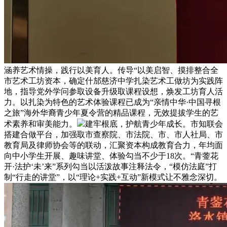
涵养艺术情操，践行以美育人。传导“以美启智、摸排整合全
市艺术工坊资本，确定什邡慈济中学扎染艺术工做坊为实践阵
地，指导党外学问参取设备升级取课程设想，焕发工坊育人活
力。以扎染为特色的艺术体验课程已成为“亲情中华·中国寻根
之旅”海外华裔青少年夏令营的精品课程，无效提拔学生的艺
术素养和审美能力。
建牢根底，护航青少年成长。市知联会
搭建合做平台，加强取市查察院、市法院、市、市人社局、市
教育局及律师协会等的联动，汇聚资本构成教育合力，年均面
向中小学生开展、趣味讲堂、体验勾当不少于18次。“青蓥花
开·法护‘未’来”系列勾当以活泼故事注释法令，“模仿法庭”打
制“行走的讲堂”，以“理论+实践+互动”新模式让不雅念深切。