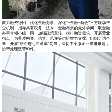
聚力融资纾困，优化金融办事。深化“+金融+商会”三方联动帮
企机制，指导具有税务、法令、金融布景的党外学问，取金融
办事带领小组一同，加强政策宣传、摸排融资需求、开展营业
指点，为典质融资、信贷、风评等供给智力支撑。组织走访企
业，开展“帮企连心曲通车”勾当，深切中小微企业摸排难题，
协帮处理坚苦83件。