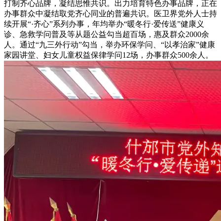
打制齐心品牌，凝结思惟共识。出力培育特色办事品牌，正在
办事群众中凝结取党齐心同业的普遍共识。医卫界党外人士持
续开展“·齐心”系列办事，年均举办“暖冬行·爱传送”健康义
诊、急救学问普及等从题公益勾当超百场，惠及群众2000余
人。通过“九三外行动”勾当，举办环保学问、“以孝治家”健康
家园讲堂、妇女儿童权益保律学问12场，办事群众500余人。