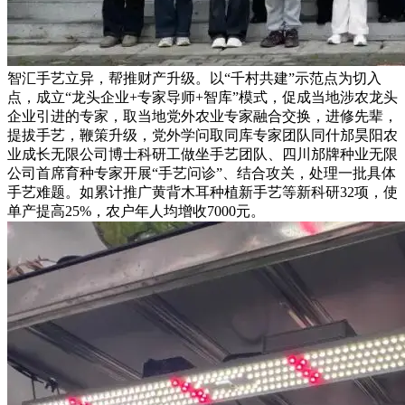
智汇手艺立异，帮推财产升级。以“千村共建”示范点为切入
点，成立“龙头企业+专家导师+智库”模式，促成当地涉农龙头
企业引进的专家，取当地党外农业专家融合交换，进修先辈，
提拔手艺，鞭策升级，党外学问取同库专家团队同什邡昊阳农
业成长无限公司博士科研工做坐手艺团队、四川邡牌种业无限
公司首席育种专家开展“手艺问诊”、结合攻关，处理一批具体
手艺难题。如累计推广黄背木耳种植新手艺等新科研32项，使
单产提高25%，农户年人均增收7000元。