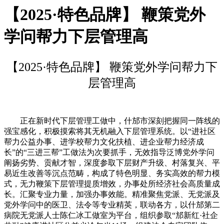
【2025·特色品牌】 鞭策党外
学问帮力下层管理高
【2025·特色品牌】 鞭策党外学问帮力下
层管理高
正在新时代下层管理工做中，什邡市深刻把握同一阵线的
强宝感化，积极摸索将其无机融入下层管理系统。以“进社区
帮力公益办事、进学校帮力文化扶植、进企业帮力经济成
长”的“三进三帮”工做法为次要抓手，无效指导泛博党外学问
阐扬劣势、贡献才智，深度参取下层财产升级、村落复兴、平
易近生改善等沉点范畴，构成了特色明显、务实高效的帮力模
式，无力鞭策下层管理提质增效，办事处所经济社会高质量成
长。汇聚专业力量，加强办事效能。精准聚焦党派、无党派及
党外学问中的医卫、法令等专业精英，联动各方，以什邡第二
病院无党派人士陈仁冰工做室为平台，组织参取“邡新红·社企