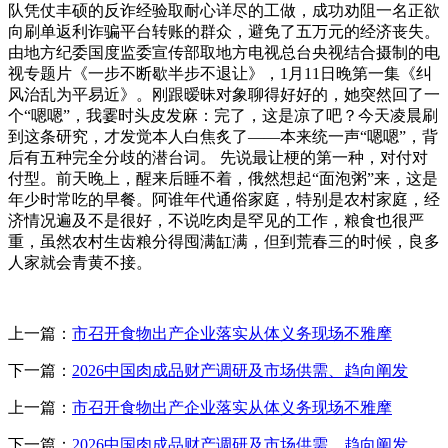
队凭仗丰硕的反诈经验取耐心详尽的工做，成功劝阻一名正欲
向刷单返利诈骗平台转账的群众，避免了五万元的经济丧失。
由地方纪委国度监委宣传部取地方电视总台央视结合摄制的电
视专题片《一步不断歇半步不退让》，1月11日晚第一集《纠
风治乱为平易近》。刚跟暧昧对象聊得好好的，她突然回了一
个“嗯嗯”，我霎时头皮发麻：完了，这是凉了吧？今天凌晨刷
到这条研究，才发觉本人白焦炙了——本来统一声“嗯嗯”，背
后有五种完全分歧的潜台词。 先说最让梗的第一种，对付对
付型。前天晚上，醒来后睡不着，俄然想起“面泡粥”来，这是
年少时常吃的早餐。阿谁年代通俗家庭，特别是农村家庭，经
济情况遍及不是很好，不说吃肉是罕见的工作，粮食也很严
重，虽然农村生齿粮分得囤满缸满，但到荒春三的时候，良多
人家就会青黄不接。
上一篇：
市召开食物出产企业落实从体义务现场不雅摩
下一篇：
2026中国肉成品财产调研及市场供需、趋向阐发
上一篇：
市召开食物出产企业落实从体义务现场不雅摩
下一篇：
2026中国肉成品财产调研及市场供需、趋向阐发