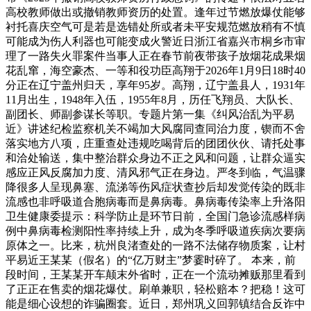
高校教师做出或撤销教师资历的处置。逢年过节燃放爆仗能够
衬托喜庆空气可是若是选错处所或者未平安规范燃放稍有不慎
可能成为伤人利器也可能变成火警近日浙江省嘉兴市桐乡市审
理了一路失火罪案件当事人正在春节前夜带孩子放烟花成果烟
花乱窜，海空豪杰、一等和役功臣高翔于2026年1月9日18时40
分正在辽宁盖州归天，享年95岁。高翔，辽宁盖县人，1931年
11月出生，1948年入伍，1955年8月，历任飞翔员、大队长、
副团长、师副参谋长等职。专题片第一集《纠风治乱为平易
近》讲述纪检监察机关不竭加大风腐同查同治力度，锲而不舍
落实地方八项，庄重查处违规吃喝背后的团团伙伙、请托处事
和洽处输送，集中整治群众身边不正之风和问题，让群众逼实
感应正风反腐加力度、清风邪气正在身边。严冬到临，气温骤
降很多人呈现鼻塞、流涕等伤风症状查抄后却发觉传染的既非
流感也非呼吸道合胞病毒而是鼻病毒。鼻病毒传染率上升洛阳
卫生健康委提示：科学防止是环节日前，全国门急诊流感样病
例中鼻病毒检测阳性率持续上升，成为冬季呼吸道疾病次要病
原体之一。比来，杭州良渚查处的一路不法储存物质案，让村
平易近王某某（假名）的“亿万财主”梦霎时碎了。 本来，前
段时间，王某某开车颠末外省时，正在一个流动摊贩那里看到
了正正在售卖的烟花爆仗。刷单兼职，轻松赔本？把稳！这可
能是细心设想的诈骗圈套。近日，郑州巩义回郭镇结合反诈中