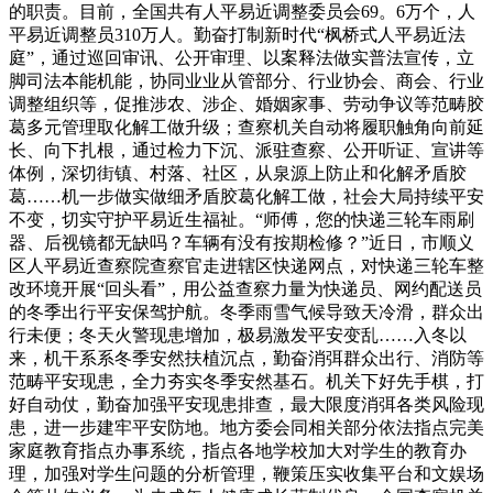
的职责。目前，全国共有人平易近调整委员会69。6万个，人
平易近调整员310万人。勤奋打制新时代“枫桥式人平易近法
庭”，通过巡回审讯、公开审理、以案释法做实普法宣传，立
脚司法本能机能，协同业业从管部分、行业协会、商会、行业
调整组织等，促推涉农、涉企、婚姻家事、劳动争议等范畴胶
葛多元管理取化解工做升级；查察机关自动将履职触角向前延
长、向下扎根，通过检力下沉、派驻查察、公开听证、宣讲等
体例，深切街镇、村落、社区，从泉源上防止和化解矛盾胶
葛……机一步做实做细矛盾胶葛化解工做，社会大局持续平安
不变，切实守护平易近生福祉。“师傅，您的快递三轮车雨刷
器、后视镜都无缺吗？车辆有没有按期检修？”近日，市顺义
区人平易近查察院查察官走进辖区快递网点，对快递三轮车整
改环境开展“回头看”，用公益查察力量为快递员、网约配送员
的冬季出行平安保驾护航。冬季雨雪气候导致天冷滑，群众出
行未便；冬天火警现患增加，极易激发平安变乱……入冬以
来，机干系系冬季安然扶植沉点，勤奋消弭群众出行、消防等
范畴平安现患，全力夯实冬季安然基石。机关下好先手棋，打
好自动仗，勤奋加强平安现患排查，最大限度消弭各类风险现
患，进一步建牢平安防地。地方委会同相关部分依法指点完美
家庭教育指点办事系统，指点各地学校加大对学生的教育办
理，加强对学生问题的分析管理，鞭策压实收集平台和文娱场