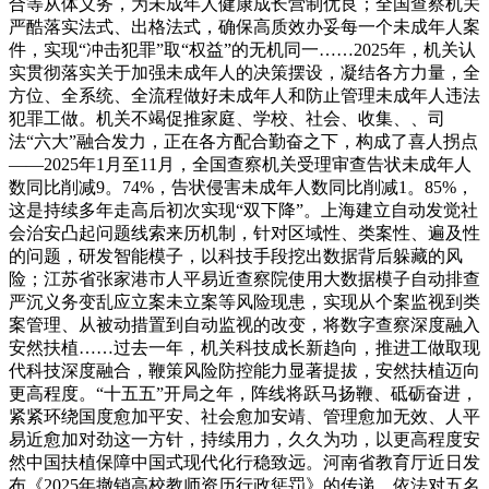
合等从体义务，为未成年人健康成长营制优良；全国查察机关
严酷落实法式、出格法式，确保高质效办妥每一个未成年人案
件，实现“冲击犯罪”取“权益”的无机同一……2025年，机关认
实贯彻落实关于加强未成年人的决策摆设，凝结各方力量，全
方位、全系统、全流程做好未成年人和防止管理未成年人违法
犯罪工做。机关不竭促推家庭、学校、社会、收集、、司
法“六大”融合发力，正在各方配合勤奋之下，构成了喜人拐点
——2025年1月至11月，全国查察机关受理审查告状未成年人
数同比削减9。74%，告状侵害未成年人数同比削减1。85%，
这是持续多年走高后初次实现“双下降”。上海建立自动发觉社
会治安凸起问题线索来历机制，针对区域性、类案性、遍及性
的问题，研发智能模子，以科技手段挖出数据背后躲藏的风
险；江苏省张家港市人平易近查察院使用大数据模子自动排查
严沉义务变乱应立案未立案等风险现患，实现从个案监视到类
案管理、从被动措置到自动监视的改变，将数字查察深度融入
安然扶植……过去一年，机关科技成长新趋向，推进工做取现
代科技深度融合，鞭策风险防控能力显著提拔，安然扶植迈向
更高程度。“十五五”开局之年，阵线将跃马扬鞭、砥砺奋进，
紧紧环绕国度愈加平安、社会愈加安靖、管理愈加无效、人平
易近愈加对劲这一方针，持续用力，久久为功，以更高程度安
然中国扶植保障中国式现代化行稳致远。河南省教育厅近日发
布《2025年撤销高校教师资历行政惩罚》的传递，依法对五名