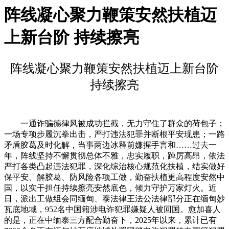
阵线凝心聚力鞭策安然扶植迈
上新台阶 持续擦亮
阵线凝心聚力鞭策安然扶植迈上新台阶
持续擦亮
一通诈骗德律风被成功拦截，无力守住了群众的荷包子；
一场专项步履沉拳出击，严打违法犯罪并断根平安现患；一路
矛盾胶葛及时化解，当事两边冰释前嫌握手言和……过去一
年，阵线坚持不懈贯彻总体不雅，忠实履职，踔厉高昂，依法
严打各类凸起违法犯罪，深化综治核心规范化扶植，结实做好
保平安、解胶葛、防风险各项工做，勤奋扶植更高程度安然中
国，以实干担任持续擦亮安然底色，倾力守护万家灯火。近
日，派出工做组会同缅甸、泰法律王法公法律部分正在缅甸妙
瓦底地域，952名中国籍涉电诈犯罪嫌疑人被回国。愈加喜人
的是，正在中缅泰三方配合勤奋下，2025年以来，累计已有