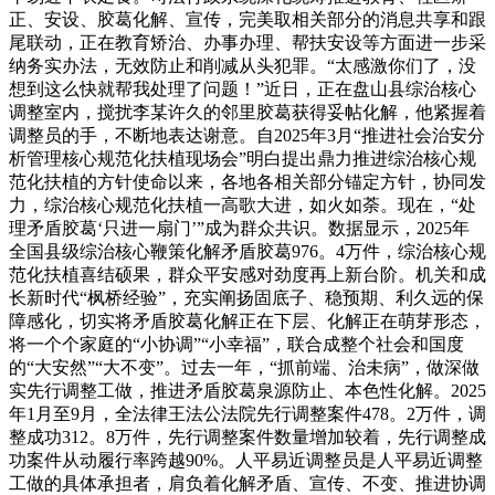
正、安设、胶葛化解、宣传，完美取相关部分的消息共享和跟
尾联动，正在教育矫治、办事办理、帮扶安设等方面进一步采
纳务实办法，无效防止和削减从头犯罪。“太感激你们了，没
想到这么快就帮我处理了问题！”近日，正在盘山县综治核心
调整室内，搅扰李某许久的邻里胶葛获得妥帖化解，他紧握着
调整员的手，不断地表达谢意。自2025年3月“推进社会治安分
析管理核心规范化扶植现场会”明白提出鼎力推进综治核心规
范化扶植的方针使命以来，各地各相关部分锚定方针，协同发
力，综治核心规范化扶植一高歌大进，如火如荼。现在，“处
理矛盾胶葛‘只进一扇门’”成为群众共识。数据显示，2025年
全国县级综治核心鞭策化解矛盾胶葛976。4万件，综治核心规
范化扶植喜结硕果，群众平安感对劲度再上新台阶。机关和成
长新时代“枫桥经验”，充实阐扬固底子、稳预期、利久远的保
障感化，切实将矛盾胶葛化解正在下层、化解正在萌芽形态，
将一个个家庭的“小协调”“小幸福”，联合成整个社会和国度
的“大安然”“大不变”。过去一年，“抓前端、治未病”，做深做
实先行调整工做，推进矛盾胶葛泉源防止、本色性化解。2025
年1月至9月，全法律王法公法院先行调整案件478。2万件，调
整成功312。8万件，先行调整案件数量增加较着，先行调整成
功案件从动履行率跨越90%。人平易近调整员是人平易近调整
工做的具体承担者，肩负着化解矛盾、宣传、不变、推进协调