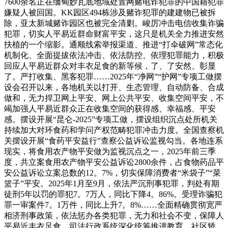
7600余名正在缅甸妙瓦底地域处置网赌电诈犯罪的中国籍犯罪
嫌疑人被回国。KK园区494栋涉及赌诈犯罪的建建物已被拆
除，亚太新城赌诈园区也被完全清剿。峻厉冲击电信收集诈骗
犯罪，切实人平易近群命财富平安，这只是机关全力推进安然
扶植的一个缩影。通顺线索举报渠道、推进“打伞破网”常态化
机制化、全面提拔依法冲击、依法防控、依理犯罪能力，积极
回应人平易近群众对丰衣足食的新等候，了、了安然、彰显
了。严打收集、黑客犯罪……2025年“净网”“护网”专项工做摆
设会召开以来，各地机关以打开、生态管理、自动防备、合成
做和，无力捍卫网上平安、网上公共平安、收集空间平安，不
竭加强人平易近群众正在收集空间的获得感、幸福感、平安
感。摆设开展“昆仑-2025”专项工做，摆设组织沉点处所机关
持续加大对环食药和学问产权范畴犯罪冲击力度。全国查察机
关摆设开展“食药平安益行”查察公益诉讼监视勾当。各地连系
现实，将食用农产物平安做为监视沉点之一，2025年前三季
度，共立案食用农产物平安公益诉讼2800余件，占食物药品平
安公益诉讼立案总数的12。7%，切实保障消费者“米袋子”“菜
篮子”平安。2025年1月至9月，依法严沉刑事犯罪，判处有期
徒刑5年以罚的罪犯7。7万人，同比下降4。86%。受理诈骗犯
罪一审案件7。1万件，同比上升7。8%……全面精确贯彻宽严
相济刑事政策，依法惩办各类犯罪，无力和社会不变，保障人
平易近丰衣足食。司法行政系统深化统筹推进教育、社区矫