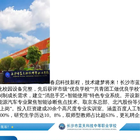
春启科技新程，技术建梦将来！长沙市蓝
化校园设备完整，先后获评市级“优良学校”“共青团工做优良学校
制成长需求，建立“消息手艺+智能使用”特色专业系统。开设
源汽车专业聚焦智能诊断焦点技术。取京东总部、北汽股份等头部
上岗”。投入巨资建成20余个高尺度专业实训室。涵盖百度人
100%，研究生学历达10。8%，双师型教师占比超63%，更