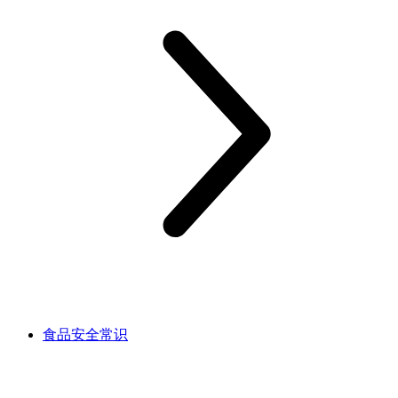
食品安全常识