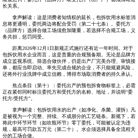
长关系。
拿声解读：这是消费者知情权的延长，包拆饮用水标签消
息将更通明，委托两边将配合受罚（第二十七条）。委托方
（品牌方）选择合做工场须愈加隆重，若选择不合规工场，义
务共担，惩罚同受。
距离2026年12月1日新规正式施行还有近一年时间。对于
包拆饮用水企业而言，这是贵重的合规预备期。无论是品牌方
成立监视系统、筛选合做伙伴，仍是出产厂完美办理、审慎接
单，都应当即启动。率先完成合规的企业，不只能规避风险，
还将外行业洗牌中成立信赖，博得市场取消费者的持久承认。
焦点条目（第十）：委托出产的预包拆食物标签上，必需
正在紧邻同时标注委托方和受托方的名称、地址，并说明“委
托方/受托方”。
拿声解读：包拆饮用水的出产（如净化、杀菌、灌拆）凡
是被视为一个完整、持续、不成朋分的工艺链条。新规下，若
将此中环节环节（如吹瓶环节）零丁委托，可能被认定为违
规，最高可罚款五万元（第二十）。水企须选择具备全流程天
分的工场合做。