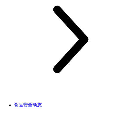
食品安全动态