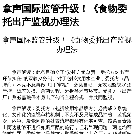
拿声国际监管升级！《食物委
托出产监视办理法
拿声国际监管升级！《食物委托出产监视
办理法
拿声解读：此条目确立了“委托方负总责，受托方对出产
环节担任”的双轨义务制。对于包拆饮用水企业，委托方（品
牌商）不克不及再做“甩手掌柜”，必需自动、无效地监视水源
管控、滤芯改换、杀菌过程、灌拆等环节环节。受托方（出产
厂）则必需确保本身出产勾当全程合规，并共同监视。
拿声解读：委托方（包拆饮用水品牌方）必需成立系统
化、文件化的监视审核机制，不克不及只靠成品抽检。监视频
次、内容、发觉问题的处置流程都须有记实可查。该条目素质
上两边能够不进行如斯严酷的施行，但若呈现问题，两边均可
能被惩罚，委托方（品牌方）取受托方（出产厂）都须清晰短