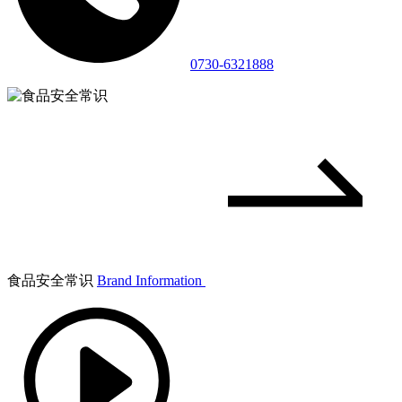
0730-6321888
食品安全常识
Brand Information