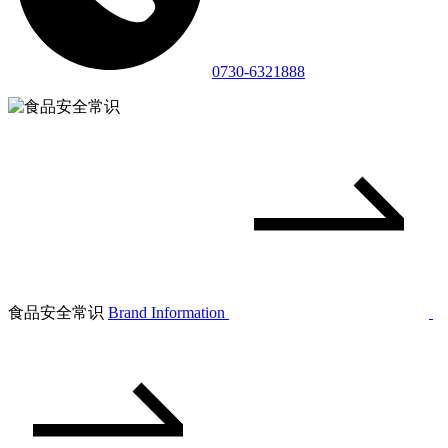
0730-6321888
食品安全常识
Brand Information