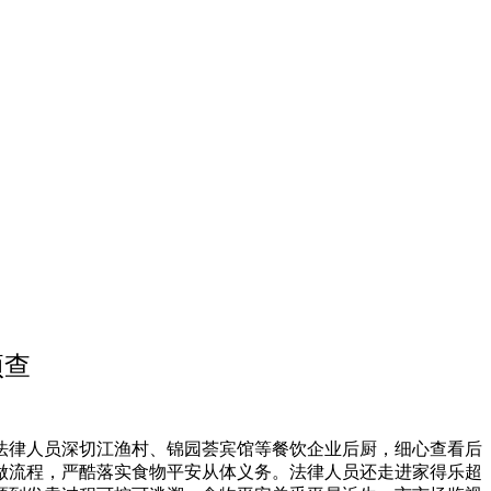
项查
律人员深切江渔村、锦园荟宾馆等餐饮企业后厨，细心查看后
做流程，严酷落实食物平安从体义务。法律人员还走进家得乐超